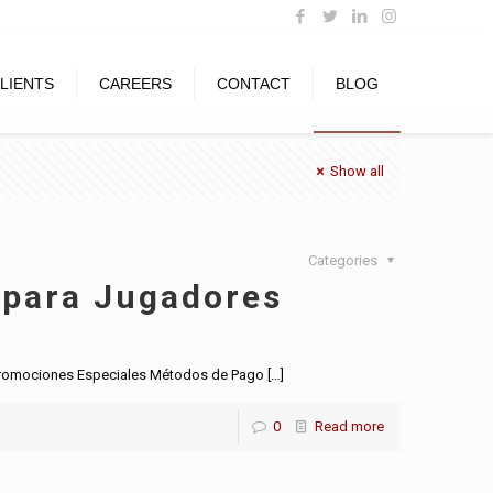
LIENTS
CAREERS
CONTACT
BLOG
Show all
Categories
 para Jugadores
y Promociones Especiales Métodos de Pago
[…]
0
Read more