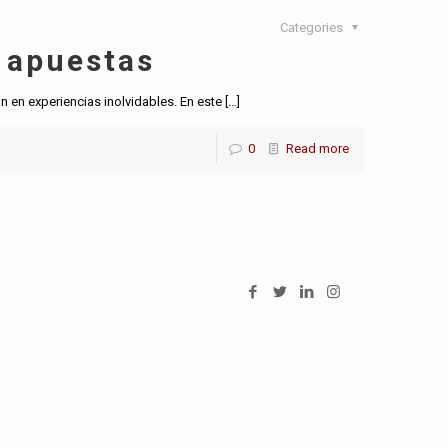
Categories
s apuestas
 en experiencias inolvidables. En este
[…]
0
Read more