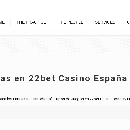
ME
THE PRACTICE
THE PEOPLE
SERVICES
C
cas en 22bet Casino España
 para los Entusiastas Introducción Tipos de Juegos en 22bet Casino Bonos 