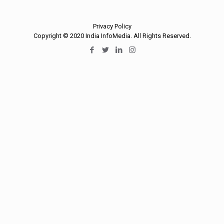
Privacy Policy
Copyright © 2020 India InfoMedia. All Rights Reserved.