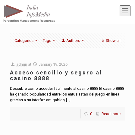
Categories
Tags
Authors
Show all
admin
at
January 19, 2026
Acceso sencillo y seguro al
casino 8888
Descubre cómo acceder fácilmente al casino 8888 El casino 8888
ha ganado popularidad entre los entusiastas del juego en línea
gracias a su interfaz amigable y
[…]
0
Read more