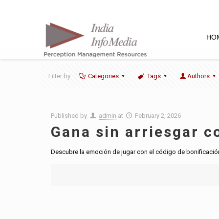
HO
Filter by
Categories
Tags
Authors
Published by
admin
at
February 2, 2026
Gana sin arriesgar c
Descubre la emoción de jugar con el código de bonificació