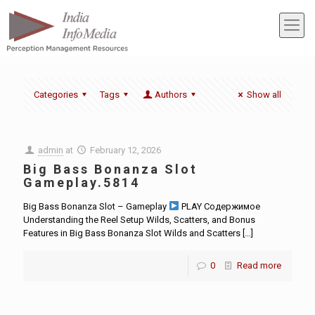
Categories
Tags
Authors
Show all
admin
at
February 12, 2026
Big Bass Bonanza Slot
Gameplay.5814
Big Bass Bonanza Slot – Gameplay
PLAY Содержимое
Understanding the Reel Setup Wilds, Scatters, and Bonus
Features in Big Bass Bonanza Slot Wilds and Scatters
[…]
0
Read more