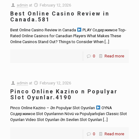
admin
at
February 12, 2026
Best Online Casino Review in
Canada.581
Best Online Casino Review in Canada
PLAY Содержимое Top-
Rated Online Casinos for Canadian Players What Makes These
Online Casinos Stand Out? Things to Consider When
[…]
0
Read more
admin
at
February 12, 2026
Pinco Online Kazino n Populyar
Slot Oyunlar.4190
Pinco Online Kazino – Ən Populyar Slot Oyunları
OYNA
Содержимое Slot Oyunlarının Növü və Populyarlıqları Classic Slot
Oyunları Video Slot Oyunları Ən Sevilen Slot Oyunları
[…]
0
Read more