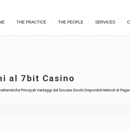
ME
THE PRACTICE
THE PEOPLE
SERVICES
C
 al 7bit Casino
ratteristiche Principali Vantaggi del Giocare Giochi Disponibili Metodi di P