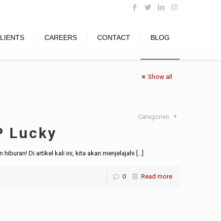
LIENTS
CAREERS
CONTACT
BLOG
Show all
Categories
P Lucky
ran! Di artikel kali ini, kita akan menjelajahi
[…]
0
Read more