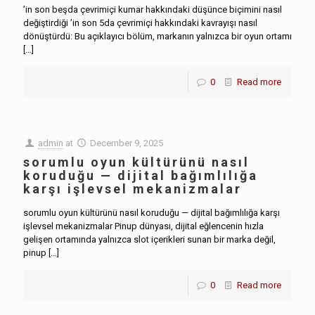
’in son beşda çevrimiçi kumar hakkındaki düşünce biçimini nasıl
değiştirdiği ’in son 5da çevrimiçi hakkındaki kavrayışı nasıl
dönüştürdü: Bu açıklayıcı bölüm, markanın yalnızca bir oyun ortamı
[…]
0
Read more
admin
at
December 9, 2025
sorumlu oyun kültürünü nasıl
koruduğu — dijital bağımlılığa
karşı işlevsel mekanizmalar
sorumlu oyun kültürünü nasıl koruduğu — dijital bağımlılığa karşı
işlevsel mekanizmalar Pinup dünyası, dijital eğlencenin hızla
gelişen ortamında yalnızca slot içerikleri sunan bir marka değil,
pinup
[…]
0
Read more