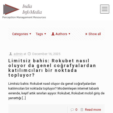
Categories
Tags
Authors
Show all
admin
at
December 16, 2025
Limitsiz bahis: Rokubet nasıl
oluyor da genel coğrafyalardan
katılımcıları bir noktada
topluyor?
Limitsiz bahis: Rokubet nasıl oluyor da genel coğrafyalardan
katılımcıları bir noktada topluyor? Modernleşen internet tabanlı
evrende, keyif artık sınırları aşıyor. Rokubet, Rokubet mobil giriş de
yansıttığı
[…]
0
Read more