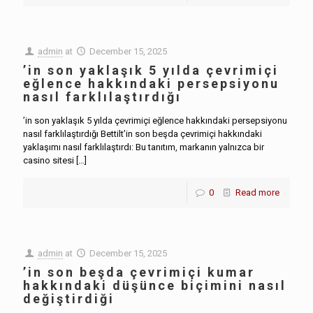
admin
at
December 15, 2025
’in son yaklaşık 5 yılda çevrimiçi
eğlence hakkındaki persepsiyonu
nasıl farklılaştırdığı
’in son yaklaşık 5 yılda çevrimiçi eğlence hakkındaki persepsiyonu
nasıl farklılaştırdığı Bettilt’in son beşda çevrimiçi hakkındaki
yaklaşımı nasıl farklılaştırdı: Bu tanıtım, markanın yalnızca bir
casino sitesi
[…]
0
Read more
admin
at
December 15, 2025
’in son beşda çevrimiçi kumar
hakkındaki düşünce biçimini nasıl
değiştirdiği