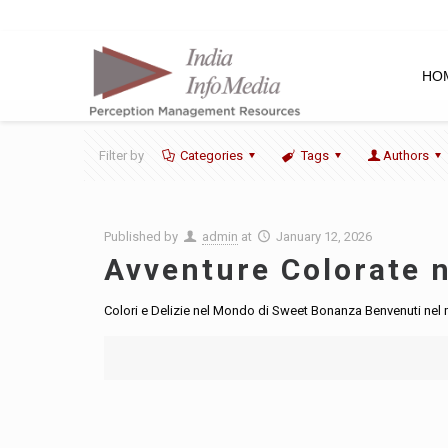
HO
Filter by
Categories
Tags
Authors
Published by
admin
at
January 12, 2026
Avventure Colorate 
Colori e Delizie nel Mondo di Sweet Bonanza Benvenuti nel 