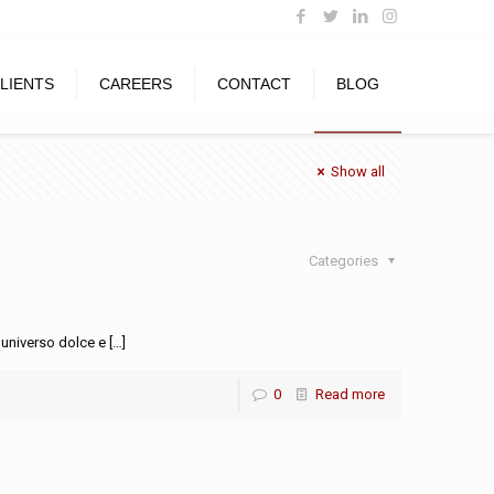
LIENTS
CAREERS
CONTACT
BLOG
Show all
Categories
 universo dolce e
[…]
0
Read more