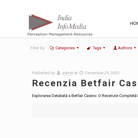
HO
Filter by
Categories
Tags
Authors
Published by
admin
at
December 25, 2025
Recenzia Betfair Cas
Explorarea Detaliată a Betfair Casino: O Recenzie Completă Bet