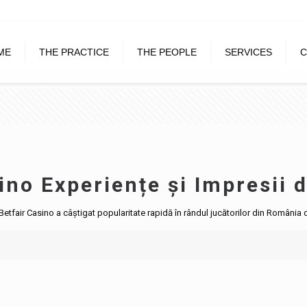
ME
THE PRACTICE
THE PEOPLE
SERVICES
C
ino Experiențe și Impresii d
fair Casino a câștigat popularitate rapidă în rândul jucătorilor din România dator