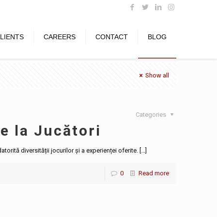
LIENTS
CAREERS
CONTACT
BLOG
Show all
Categories
e la Jucători
ită diversității jocurilor și a experienței oferite.
[…]
0
Read more