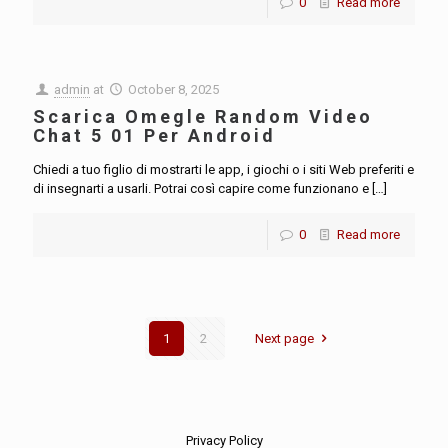
0
Read more
admin
at
October 8, 2025
Scarica Omegle Random Video
Chat 5 01 Per Android
Chiedi a tuo figlio di mostrarti le app, i giochi o i siti Web preferiti e
di insegnarti a usarli. Potrai così capire come funzionano e
[…]
0
Read more
1
2
Next page
Privacy Policy