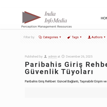
HO
Filter by
Categories
Tags
Authors
Published by
admin
at
December 26, 2025
Paribahis Giriş Rehbe
Güvenlik Tüyoları
Paribahis Giriş Rehberi: Güncel Bağlantı, Taşınabilir Erişim v