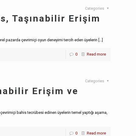
Categories
s, Taşınabilir Erişim
erel pazarda çevrimiçi oyun deneyimi tercih eden üyelerin
[…]
0
Read more
Categories
abilir Erişim ve
e çevrimiçi bahis tecrübesi edinen üyelerin temel yaptığı aşama,
0
Read more